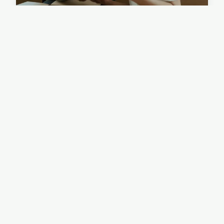
Inspirez-vous pour créer un
album photo qui vous ressemble
Créer un album photo qui vous ressemble, c'est
bien plus qu'une simple collection d'images. C'est
une invitation à capturer des souvenirs, à raconter
votre histoire. Chaque photo choisie, chaque
détai...
7 février 2025
6 min de lecture →
DÉCO