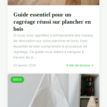
Guide essentiel pour un
ragréage réussi sur plancher en
bois
Si vous vous apprêtez à entreprendre des travaux
de rénovation sur votre plancher en bois, il est
essentiel de bien comprendre le processus de
ragréage. Ce guide vous aidera à naviguer à
travers les é...
20 janvier 2025
6 min de lecture →
DÉCO