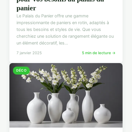
panier
Le Palais du Panier offre une gamme
impressionnante de paniers en rotin, adaptés à
tous les besoins et styles de vie. Que vous
cherchiez une solution de rangement élégante ou
un élément décoratif, les...
7 janvier 2025
5 min de lecture →
DÉCO