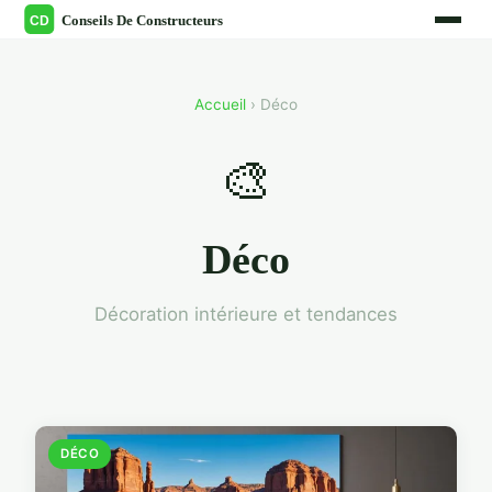
Accueil
› Déco
🎨
Déco
Décoration intérieure et tendances
DÉCO