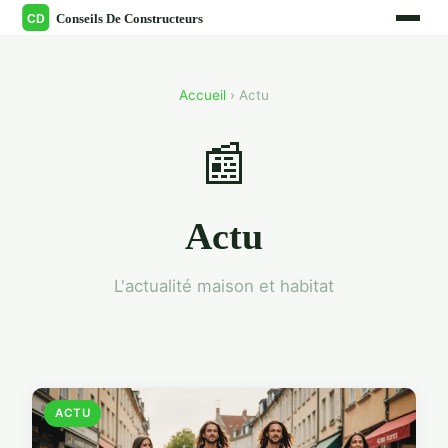
Accueil
› Actu
📰
Actu
L'actualité maison et habitat
ACTU